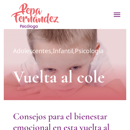
Saltar
al
Tog
contenido
Nav
Sobre mí
Adolescentes
,
Infantil
,
Psicología
¿En qué puedo ay
Vuelta al cole
Mi equipo
Blog
Contacto
Consejos para el bienestar
emocional en esta vuelta al