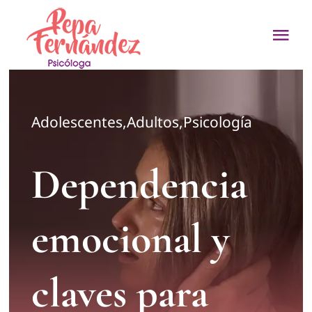
Saltar
al
Tog
contenido
Nav
Sobre mí
Adolescentes
,
Adultos
,
Psicología
¿En qué puedo ay
Dependencia
Mi equipo
Blog
emocional y
Contacto
claves para